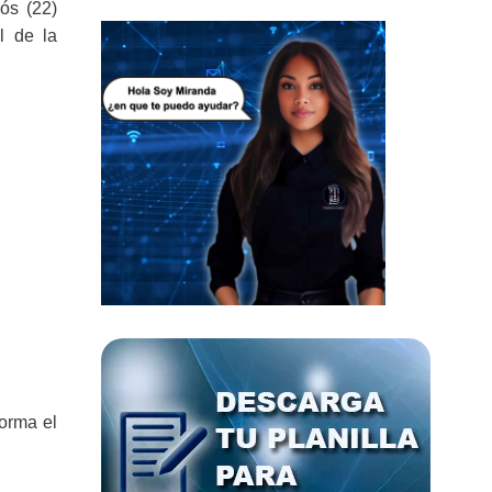
ós (22)
l de la
forma el