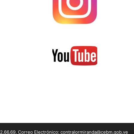
22.66.69, Correo Electrónico: contralormiranda@cebm.gob.ve