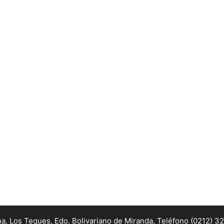
na, Los Teques, Edo. Bolivariano de Miranda,
Teléfono (0212) 3